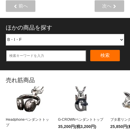
前へ
次へ
ほかの商品を探す
検索
売れ筋商品
Headphoneペンダントトッ
G-CROWNペンダントトップ
ブタ君リン
プ
35,200円(税3,200円)
25,850円(