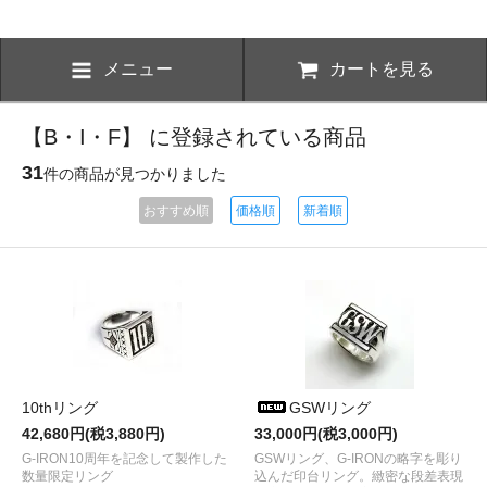
メニュー
カートを見る
【B・I・F】 に登録されている商品
31
件の商品が見つかりました
おすすめ順
価格順
新着順
10thリング
GSWリング
42,680円(税3,880円)
33,000円(税3,000円)
G-IRON10周年を記念して製作した
GSWリング、G-IRONの略字を彫り
数量限定リング
込んだ印台リング。緻密な段差表現