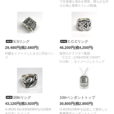
で立体感と深みを実現。滑らかな付
け心地と着用ストレス軽減。
S.Sリング
C.C.Cリング
29,480円(税2,680円)
46,200円(税4,200円)
印鑑をイメージしたまさに印台リン
架空のクラフター集団
グ
「C.C.C（CREATIVE CRAFT
CLUB）」をイメージしたリング
20thリング
10thペンダントトップ
43,120円(税3,920円)
30,800円(税2,800円)
G-IRON SILVERWORKSの20周年
G-IRON10周年を記念して製作した
を記念したリング
数量限定ペンダントトップ