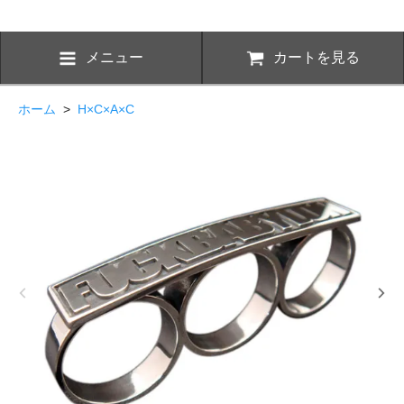
メニュー
カートを見る
ホーム
>
H×C×A×C