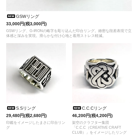
GSWリング
33,000円(税3,000円)
GSWリング、G-IRONの略字を彫り込んだ印台リング。緻密な段差表現で立
体感と深みを実現。滑らかな付け心地と着用ストレス軽減。
S.Sリング
C.C.Cリング
29,480円(税2,680円)
46,200円(税4,200円)
印鑑をイメージしたまさに印台リン
架空のクラフター集団
グ
「C.C.C（CREATIVE CRAFT
CLUB）」をイメージしたリング