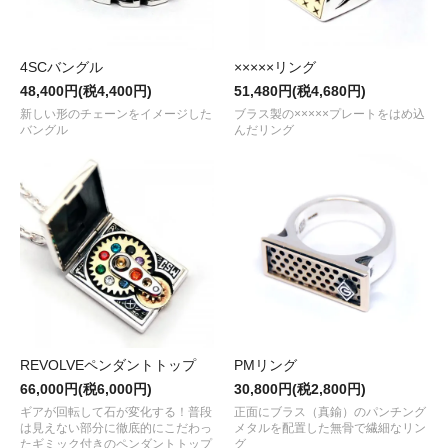
4SCバングル
×××××リング
48,400円(税4,400円)
51,480円(税4,680円)
新しい形のチェーンをイメージした
ブラス製の×××××プレートをはめ込
バングル
んだリング
REVOLVEペンダントトップ
PMリング
66,000円(税6,000円)
30,800円(税2,800円)
ギアが回転して石が変化する！普段
正面にブラス（真鍮）のパンチング
は見えない部分に徹底的にこだわっ
メタルを配置した無骨で繊細なリン
たギミック付きのペンダントトップ
グ