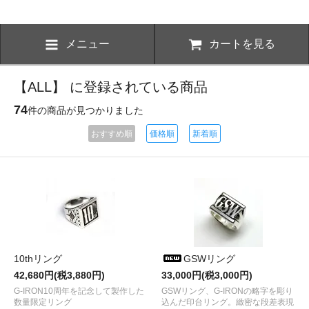
メニュー
カートを見る
【ALL】 に登録されている商品
74
件の商品が見つかりました
おすすめ順
価格順
新着順
10thリング
GSWリング
42,680円(税3,880円)
33,000円(税3,000円)
G-IRON10周年を記念して製作した
GSWリング、G-IRONの略字を彫り
数量限定リング
込んだ印台リング。緻密な段差表現