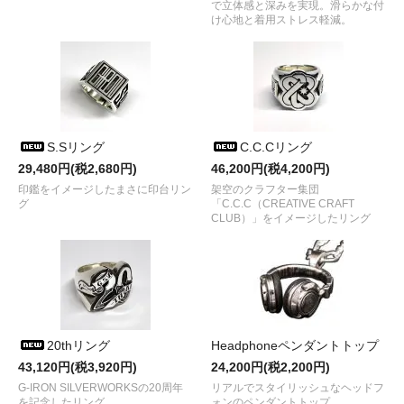
で立体感と深みを実現。滑らかな付
け心地と着用ストレス軽減。
S.Sリング
C.C.Cリング
29,480円(税2,680円)
46,200円(税4,200円)
印鑑をイメージしたまさに印台リン
架空のクラフター集団
グ
「C.C.C（CREATIVE CRAFT
CLUB）」をイメージしたリング
20thリング
Headphoneペンダントトップ
43,120円(税3,920円)
24,200円(税2,200円)
G-IRON SILVERWORKSの20周年
リアルでスタイリッシュなヘッドフ
を記念したリング
ォンのペンダントトップ